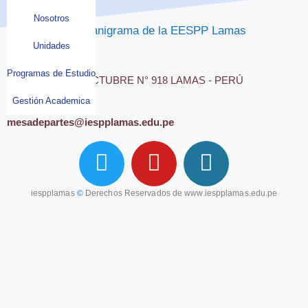
Nosotros
Descarga el
Organigrama de la EESPP Lamas
Unidades
Programas de Estudio
JR. 16 DE OCTUBRE N° 918 LAMAS - PERÚ
Gestión Academica
mesadepartes@iespplamas.edu.pe
iespplamas
©
Derechos Reservados de
www.iespplamas.edu.pe