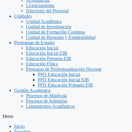
Acreditación
Licenciamiento
Directorio del Personal
Unidades
Unidad Académica
Unidad de Investigación
Unidad de Formación Continua
Unidad de Bienestar y Empleabilidad
Programas de Estudio
Educación Inicial
Educación Inicial EIB
Educación Primaria EIB
Educación Física
Programa de Profesionalización Docente
PPD Educación Inicial
PPD Educación Inicial EIB
PPD Educación Primaria EIB
Gestión Academica
Procesos de Matrícula
Procesos de Admisión
Lineamientos Académicos
Menu
Inicio
Nosotros