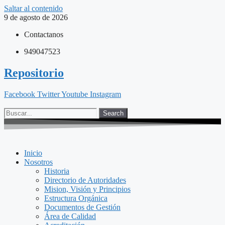
Saltar al contenido
9 de agosto de 2026
Contactanos
949047523
Repositorio
Facebook
Twitter
Youtube
Instagram
Search
Inicio
Nosotros
Historia
Directorio de Autoridades
Mision, Visión y Principios
Estructura Orgánica
Documentos de Gestión
Área de Calidad