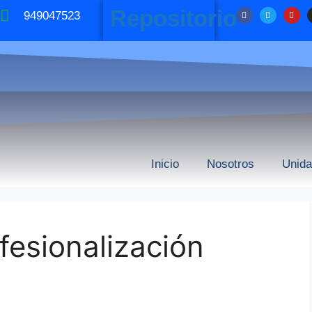
Repositorio
949047523
Inicio
Nosotros
Unid
esionalización